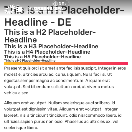
DE
This is a H1 Placeholder-
Headline - DE
This is a H2 Placeholder-
Headline​
This is a H3 Placeholder-Headline​
This is a H4 Placeholder-Headline
This is a H5 Placeholder-Headline
This is a H6 Placeholder-Headline
Praesent quis orci sit amet ante facilisis suscipit. Integer in eros
molestie, ultricies arcu ac, cursus quam. Nulla facilisi. Ut
egestas semper magna ac condimentum. Aliquam erat
volutpat. Sed bibendum sollicitudin orci, at viverra metus
vehicula sed.
Aliquam erat volutpat. Nullam scelerisque auctor libero, id
volutpat est dignissim vitae. Aliquam erat volutpat. Integer
laoreet, nisi a tincidunt tincidunt, odio nisl commodo libero, id
ultricies sapien purus non odio. Phasellus ac ultricies ex, vel
scelerisque libero.