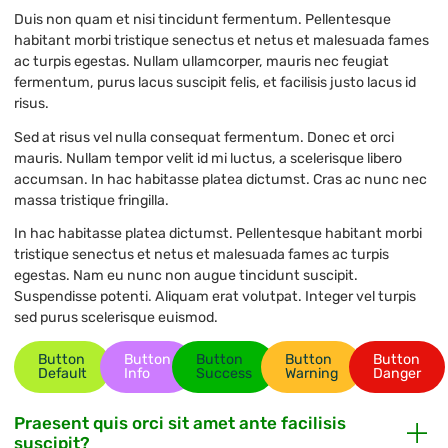
Duis non quam et nisi tincidunt fermentum. Pellentesque
habitant morbi tristique senectus et netus et malesuada fames
ac turpis egestas. Nullam ullamcorper, mauris nec feugiat
fermentum, purus lacus suscipit felis, et facilisis justo lacus id
risus.
Sed at risus vel nulla consequat fermentum. Donec et orci
mauris. Nullam tempor velit id mi luctus, a scelerisque libero
accumsan. In hac habitasse platea dictumst. Cras ac nunc nec
massa tristique fringilla.
In hac habitasse platea dictumst. Pellentesque habitant morbi
tristique senectus et netus et malesuada fames ac turpis
egestas. Nam eu nunc non augue tincidunt suscipit.
Suspendisse potenti. Aliquam erat volutpat. Integer vel turpis
sed purus scelerisque euismod.
Button
Button
Button
Button
Button
Default
Info
Success
Warning
Danger
Praesent quis orci sit amet ante facilisis
suscipit?